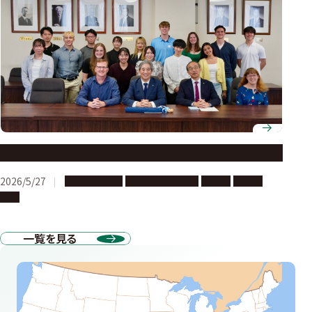
Cybersecurity Program
2026/5/27
海外への留学
多文化共修・交流
協定校
奨学金
短期
一覧を見る