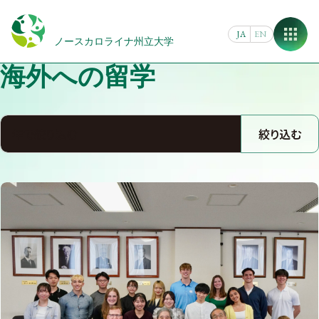
Skip
to
JA
EN
content
ノースカロライナ州立大学
海外への留学
絞り込む