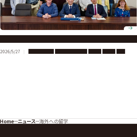
Cybersecurity Program
2026/5/27
海外への留学
多文化共修・交流
協定校
奨学金
短期
Home
ニュース
海外への留学