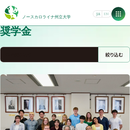
Skip
to
JA
EN
content
ノースカロライナ州立大学
奨学金
絞り込む