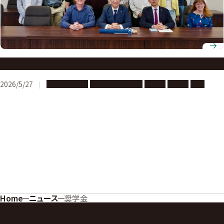
Cybersecurity Program
2026/5/27
海外への留学
多文化共修・交流
協定校
奨学金
短期
Home
ニュース
奨学金